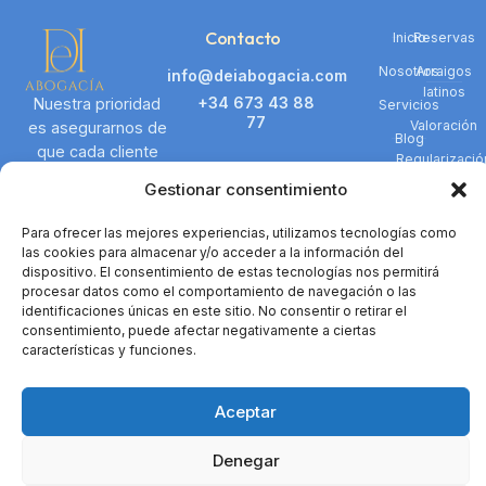
Contacto
Inicio
Reservas
Nosotros
Arraigos
info@deiabogacia.com
latinos
+34 673 43 88
Nuestra prioridad
Servicios
77
Valoración
es asegurarnos de
Blog
que cada cliente
Regularizació
Dirección :
Contacto
reciba la
Gestionar consentimiento
Doctor Esquerdo
representación
núm. 166, Pl 1 -B, CP
legal justa y
Navegación
Para ofrecer las mejores experiencias, utilizamos tecnologías como
28007 de Madrid
efectiva.
las cookies para almacenar y/o acceder a la información del
Horario :
dispositivo. El consentimiento de estas tecnologías nos permitirá
procesar datos como el comportamiento de navegación o las
– Lunes- Jueves
identificaciones únicas en este sitio. No consentir o retirar el
9:30 – 14:30 / 16:30
consentimiento, puede afectar negativamente a ciertas
– 19:30
características y funciones.
– Viernes: 10:00 a
14:00.
Aceptar
Hey
👋, bienvenido a
DEI Abogacía
Denegar