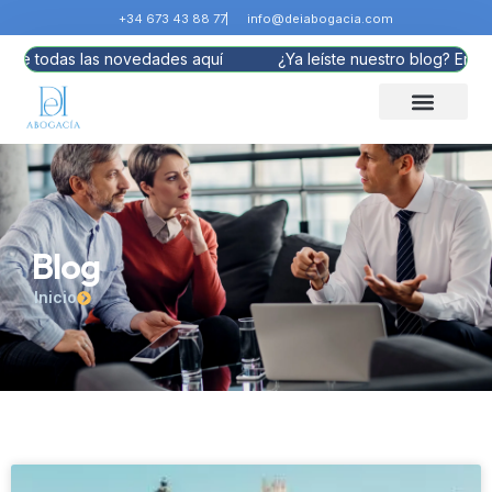
+34 673 43 88 77
info@deiabogacia.com
e de todas las novedades aquí
¿Ya leíste nuestro blog? Entér
Blog
Inicio