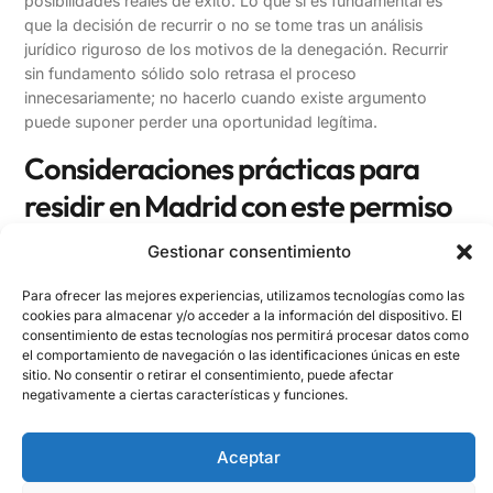
posibilidades reales de éxito. Lo que sí es fundamental es
que la decisión de recurrir o no se tome tras un análisis
jurídico riguroso de los motivos de la denegación. Recurrir
sin fundamento sólido solo retrasa el proceso
innecesariamente; no hacerlo cuando existe argumento
puede suponer perder una oportunidad legítima.
Consideraciones prácticas para
residir en Madrid con este permiso
Gestionar consentimiento
Obtener la autorización es solo el primer paso. Instalarse de
forma efectiva en Madrid y cumplir con todas las
Para ofrecer las mejores experiencias, utilizamos tecnologías como las
obligaciones asociadas a la residencia es igual de
cookies para almacenar y/o acceder a la información del dispositivo. El
importante para mantener el permiso y preparar el camino
consentimiento de estas tecnologías nos permitirá procesar datos como
hacia situaciones más estables.
el comportamiento de navegación o las identificaciones únicas en este
sitio. No consentir o retirar el consentimiento, puede afectar
Empadronamiento municipal
negativamente a ciertas características y funciones.
Una vez en Madrid, el titular debe
empadronarse en el
Aceptar
Hey
👋, bienvenido a
DEI Abogacía
municipio de residencia
lo antes posible. El padrón
municipal es el punto de partida para acceder a servicios