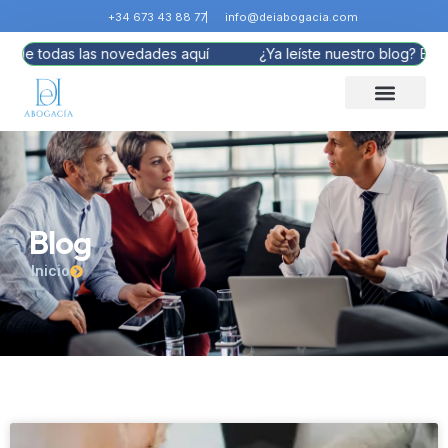
+34 673 43 88 77
info@deiabogacia.com
te de todas las novedades aquí
¿Ya leíste nuestro blog? Enté
Blog
Inicio