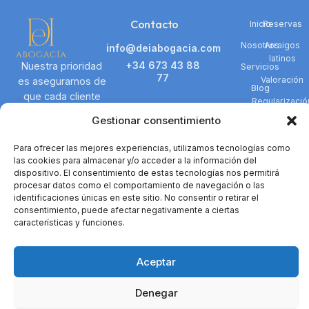
Contacto
Inicio
Reservas
Nosotros
Arraigos
info@deiabogacia.com
latinos
+34 673 43 88
Nuestra prioridad
Servicios
77
Valoración
es asegurarnos de
Blog
que cada cliente
Regularizació
Dirección :
Contacto
reciba la
Gestionar consentimiento
Doctor Esquerdo
representación
núm. 166, Pl 1 -B, CP
legal justa y
Navegación
Para ofrecer las mejores experiencias, utilizamos tecnologías como
28007 de Madrid
efectiva.
las cookies para almacenar y/o acceder a la información del
Horario :
dispositivo. El consentimiento de estas tecnologías nos permitirá
procesar datos como el comportamiento de navegación o las
– Lunes- Jueves
identificaciones únicas en este sitio. No consentir o retirar el
9:30 – 14:30 / 16:30
consentimiento, puede afectar negativamente a ciertas
– 19:30
características y funciones.
– Viernes: 10:00 a
14:00.
Aceptar
Hola
👋, bienvenido a
DEI Abogacía
Denegar