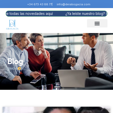
+34 673 43 88 77
info@deiabogacia.com
te de todas las novedades aquí
¿Ya leíste nuestro blog? Enté
Blog
Inicio