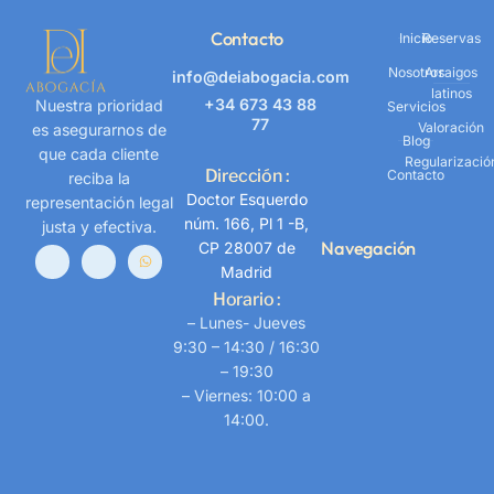
Contacto
Inicio
Reservas
Nosotros
Arraigos
info@deiabogacia.com
latinos
+34 673 43 88
Nuestra prioridad
Servicios
77
Valoración
es asegurarnos de
Blog
que cada cliente
Regularizació
Dirección :
Contacto
reciba la
Doctor Esquerdo
representación legal
núm. 166, Pl 1 -B,
justa y efectiva.
Navegación
CP 28007 de
Madrid
Horario :
– Lunes- Jueves
9:30 – 14:30 / 16:30
– 19:30
– Viernes: 10:00 a
14:00.