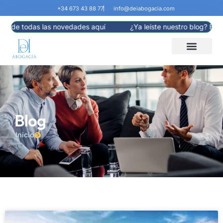
+34 673 43 88 77
info@deiabogacia.com
te de todas las novedades aquí
¿Ya leíste nuestro blog? Enté
Blog
Inicio